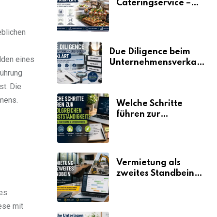
Cateringservice –
der Fahrplan
eblichen
Due Diligence beim
lden eines
Unternehmensverkauf
führung
erklärt
t. Die
hmens.
Welche Schritte
führen zur
erfolgreichen
Selbstständigkeit?
Vermietung als
zweites Standbein:
Wie Unternehmen
es
aus vorhandenen
Ressourcen neue
ese mit
Umsätze machen