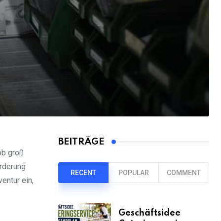
BEITRÄGE
ob groß
orderung
RECENT
POPULAR
COMMENT
entur ein,
Geschäftsidee