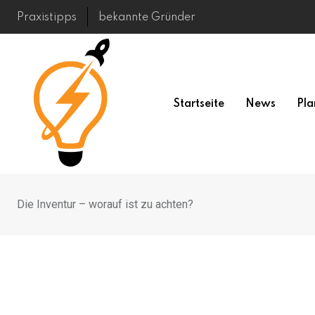
Skip
Praxistipps
bekannte Gründer
to
content
Startseite
News
Pla
Die Inventur – worauf ist zu achten?