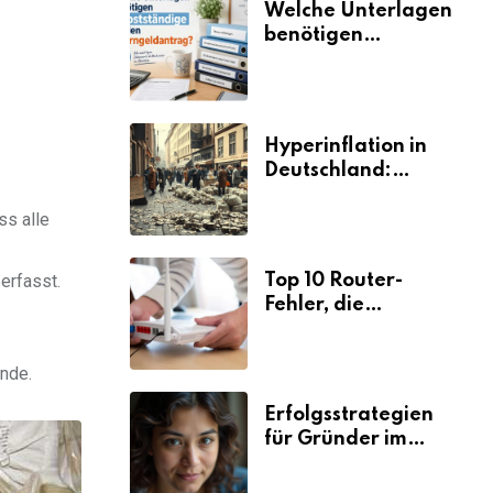
Welche Unterlagen
benötigen
Selbstständige für
den
Elterngeldantrag?
Hyperinflation in
Deutschland:
Ursachen und
Folgen
ss alle
Top 10 Router-
erfasst.
Fehler, die
Selbstständige viel
Zeit und Nerven
ände.
kosten
Erfolgsstrategien
für Gründer im
Umzugsgewerbe
2026