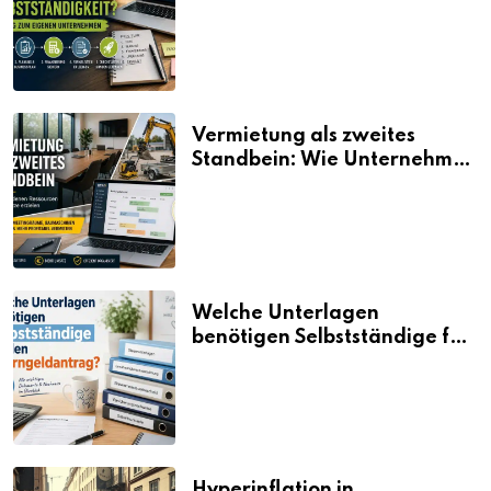
Selbstständigkeit?
Vermietung als zweites
Standbein: Wie Unternehmen
aus vorhandenen Ressourcen
neue Umsätze machen
Welche Unterlagen
benötigen Selbstständige für
den Elterngeldantrag?
Hyperinflation in