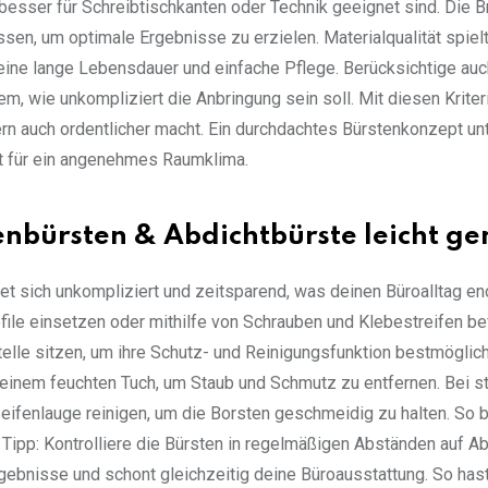
besser für Schreibtischkanten oder Technik geeignet sind. Die B
sen, um optimale Ergebnisse zu erzielen. Materialqualität spiel
eine lange Lebensdauer und einfache Pflege. Berücksichtige auc
, wie unkompliziert die Anbringung sein soll. Mit diesen Kriter
dern auch ordentlicher macht. Ein durchdachtes Bürstenkonzept un
rgt für ein angenehmes Raumklima.
fenbürsten & Abdichtbürste leicht g
et sich unkompliziert und zeitsparend, was deinen Büroalltag e
rofile einsetzen oder mithilfe von Schrauben und Klebestreifen be
elle sitzen, um ihre Schutz- und Reinigungsfunktion bestmöglic
 einem feuchten Tuch, um Staub und Schmutz zu entfernen. Bei st
eifenlauge reinigen, um die Borsten geschmeidig zu halten. So b
r Tipp: Kontrolliere die Bürsten in regelmäßigen Abständen auf A
rgebnisse und schont gleichzeitig deine Büroausstattung. So hast