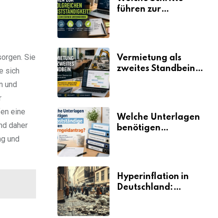
führen zur
erfolgreichen
Selbstständigkeit?
sorgen. Sie
Vermietung als
zweites Standbein:
e sich
Wie Unternehmen
en und
aus vorhandenen
r
Ressourcen neue
Umsätze machen
fen eine
Welche Unterlagen
nd daher
benötigen
Selbstständige für
ng und
den
Elterngeldantrag?
Hyperinflation in
Deutschland:
Ursachen und
Folgen