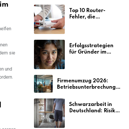
 im
Top 10 Router-
Fehler, die
Selbstständige viel
helfen
Zeit und Nerven
kosten
inen
Erfolgsstrategien
für Gründer im
ndem sie
Umzugsgewerbe
2026
en und
ordern.
Firmenumzug 2026:
Betriebsunterbrechungen
vermeiden
d
Schwarzarbeit in
Deutschland: Risiken
& Strafen