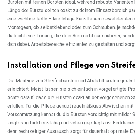
Bürsten mit feinen Borsten ideal, während robuste Varianten 
Länge der Bürste sollten exakt zu deinem Einsatzbereich pas
eine wichtige Rolle – langlebige Kunstfasern gewährleisten 
Montageart, ob selbstklebend oder zum Schrauben, je nachdem
du leicht eine Lösung, die dein Büro nicht nur sauberer, son
dich dabei, Arbeitsbereiche effizienter zu gestalten und so
Installation und Pflege von Strei
Die Montage von Streifenbürsten und Abdichtbürsten gestalt
erleichtert. Meist lassen sie sich einfach in vorgefertigte P
Achte darauf, dass die Bürsten exakt an der vorgesehenen St
erfüllen. Für die Pflege genügt regelmäßiges Abwischen mit
Verschmutzung kannst du die Bürsten vorsichtig mit milder S
langfristig funktionsfähig und sehen gepflegt aus. Ein kleine
denn rechtzeitiger Austausch sorgt für dauerhaft optimale E