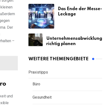
u sorgen.
 kleinen
Das Ende der Messe-
 Außerdem
Leckage
 gegen
ima. Der
g
Unternehmensabwicklung
rhalten –
richtig planen
WEITERE THEMENGEBIETE
Praxistipps
üro
Büro
keit und
Gesundheit
exible