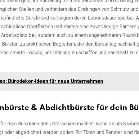
es darum geht, im Büroalltag für mehr Sauberkeit und Ordnung z
glichen Stellen und verhindern das Eindringen von Schmutz und
empfindliche Geräte und verlängern deren Lebensdauer spürbar.
erschiedliche Oberflächen und Kanten eine zuverlässige Barriere
en Arbeitsplatz bei, sondern auch zu einem angenehmeren Raumkl
Bürsten zu praktischen Begleitern, die den Büroalltag nachhalti
 dir eine smarte Lösung, um Ordnung zu schaffen und dauerhaft zu e
tzes: Bürodekor-Ideen für neue Unternehmen
enbürste & Abdichtbürste für dein B
e für dein Büro kann den Unterschied machen, wenn es um Sauber
gt oder abgedichtet werden sollen: Für Türen und Fenster sind fl