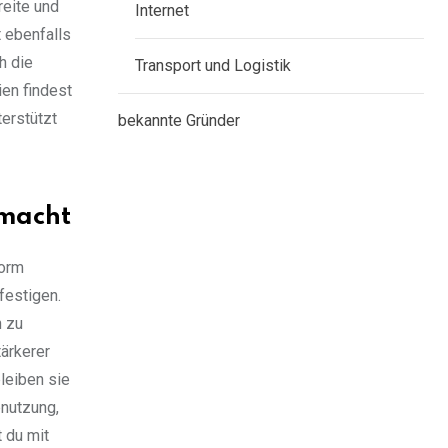
reite und
Internet
t ebenfalls
h die
Transport und Logistik
ien findest
terstützt
bekannte Gründer
emacht
norm
festigen.
h zu
ärkerer
leiben sie
bnutzung,
 du mit