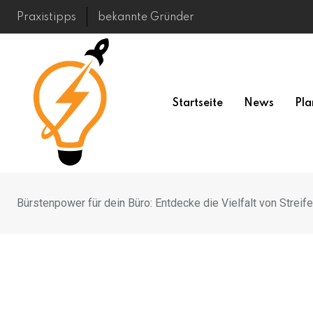
Skip
Praxistipps
bekannte Gründer
to
content
Startseite
News
Pla
Bürstenpower für dein Büro: Entdecke die Vielfalt von Strei