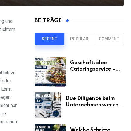
BEITRÄGE
ng und
eichtern
RECENT
POPULAR
COMMENT
Geschäftsidee
Cateringservice –
tlich zu
der Fahrplan
l oder
 Lärm,
gegen
Due Diligence beim
Unternehmensverkauf
nicht nur
erklärt
ere
mit einem
Welche Schritte