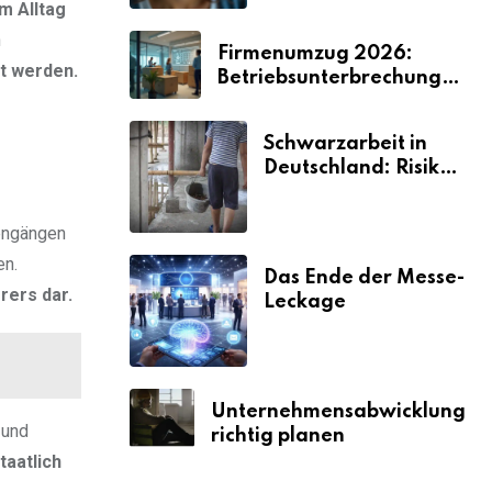
m Alltag
n
Firmenumzug 2026:
ut werden.
Betriebsunterbrechungen
vermeiden
Schwarzarbeit in
Deutschland: Risiken
& Strafen
engängen
en.
Das Ende der Messe-
rers dar.
Leckage
Unternehmensabwicklung
 und
richtig planen
taatlich