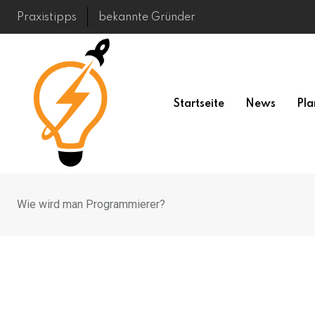
Skip
Praxistipps
bekannte Gründer
to
content
Startseite
News
Pla
Wie wird man Programmierer?