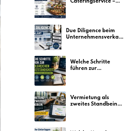
Cateringservice –
der Fahrplan
Due Diligence beim
Unternehmensverkauf
erklärt
Welche Schritte
führen zur
erfolgreichen
Selbstständigkeit?
Vermietung als
zweites Standbein:
Wie Unternehmen
aus vorhandenen
Ressourcen neue
Umsätze machen