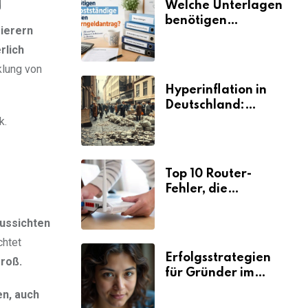
Welche Unterlagen
benötigen
ierern
Selbstständige für
rlich
den
Elterngeldantrag?
klung von
Hyperinflation in
Deutschland:
Ursachen und
k.
Folgen
Top 10 Router-
Fehler, die
Selbstständige viel
Zeit und Nerven
aussichten
kosten
chtet
Erfolgsstrategien
roß.
für Gründer im
Umzugsgewerbe
en, auch
2026