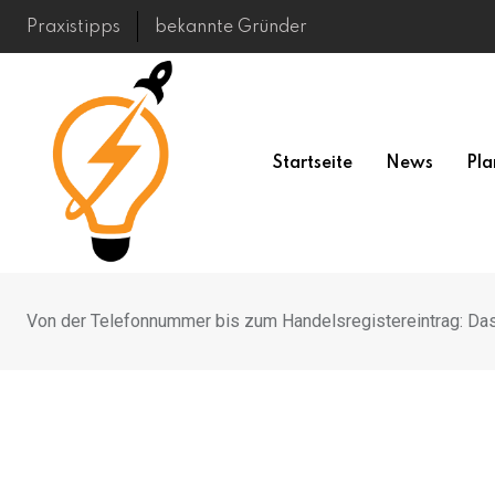
Skip
Praxistipps
bekannte Gründer
to
content
Startseite
News
Pla
Von der Telefonnummer bis zum Handelsregistereintrag: Das b