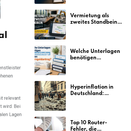
Vermietung als
zweites Standbein:
Wie Unternehmen
al
aus vorhandenen
Ressourcen neue
Umsätze machen
Welche Unterlagen
benötigen
Selbstständige für
enstleister
den
sehenen
Elterngeldantrag?
Hyperinflation in
Deutschland:
t relevant
Ursachen und
t wird. Bei
Folgen
ralen Lagen
Top 10 Router-
Fehler, die