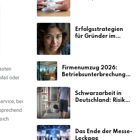
Selbstständige viel
Zeit und Nerven
kosten
Erfolgsstrategien
für Gründer im
Umzugsgewerbe
2026
Firmenumzug 2026:
kasten
Betriebsunterbrechungen
Mail oder
vermeiden
Schwarzarbeit in
Deutschland: Risiken
ervice, bei
& Strafen
tsprechend
 sich
Das Ende der Messe-
Leckage