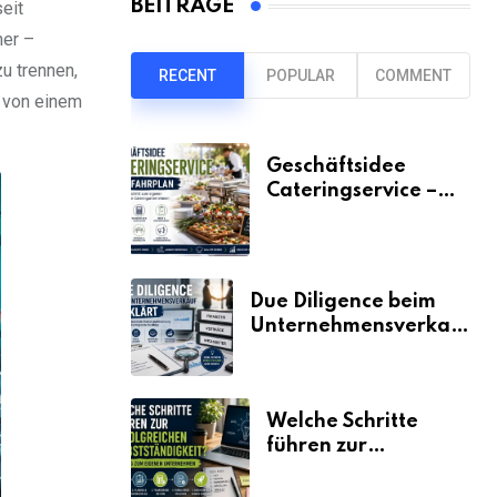
BEITRÄGE
seit
mer –
zu trennen,
RECENT
POPULAR
COMMENT
n von einem
Geschäftsidee
Cateringservice –
der Fahrplan
Due Diligence beim
Unternehmensverkauf
erklärt
Welche Schritte
führen zur
erfolgreichen
Selbstständigkeit?