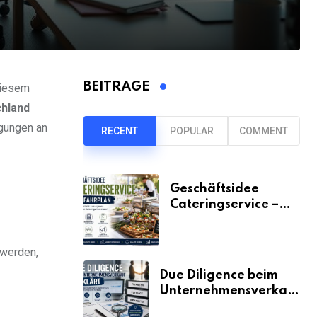
BEITRÄGE
diesem
hland
egungen an
RECENT
POPULAR
COMMENT
Geschäftsidee
Cateringservice –
der Fahrplan
 werden,
Due Diligence beim
Unternehmensverkauf
erklärt