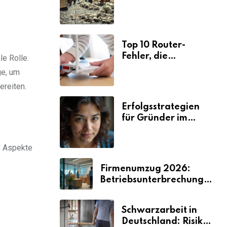
Ursachen und
Folgen
Top 10 Router-
Fehler, die
le Rolle.
Selbstständige viel
ge, um
Zeit und Nerven
reiten.
kosten
Erfolgsstrategien
für Gründer im
Umzugsgewerbe
2026
e Aspekte
Firmenumzug 2026:
Betriebsunterbrechungen
vermeiden
Schwarzarbeit in
Deutschland: Risiken