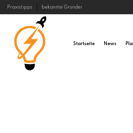
Skip
Praxistipps
bekannte Gründer
to
content
Startseite
News
Pla