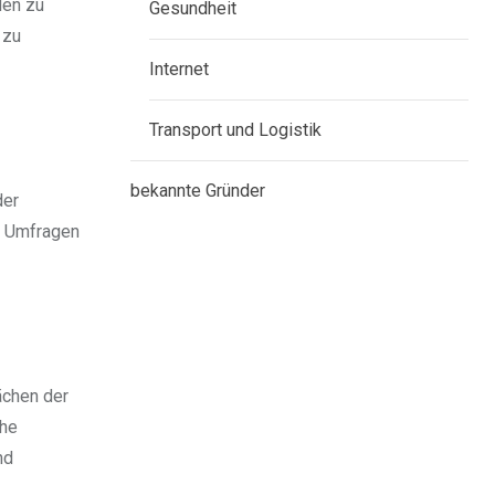
den zu
Gesundheit
 zu
Internet
Transport und Logistik
bekannte Gründer
der
h Umfragen
ächen der
che
nd