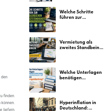
Welche Schritte
führen zur
erfolgreichen
Selbstständigkeit?
Vermietung als
zweites Standbein:
Wie Unternehmen
aus vorhandenen
Ressourcen neue
Umsätze machen
Welche Unterlagen
u den
benötigen
Selbstständige für
den
Elterngeldantrag?
u finden.
n können.
Hyperinflation in
Deutschland:
 liefern.