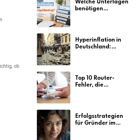
Welche Unterlagen
benötigen
Selbstständige für
n
den
Elterngeldantrag?
Hyperinflation in
Deutschland:
Ursachen und
Folgen
chtig, ob
Top 10 Router-
Fehler, die
Selbstständige viel
Zeit und Nerven
kosten
Erfolgsstrategien
für Gründer im
Umzugsgewerbe
2026