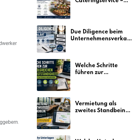
Cateringservice –
der Fahrplan
Due Diligence beim
Unternehmensverkauf
ndwerker
erklärt
Welche Schritte
führen zur
erfolgreichen
Selbstständigkeit?
Vermietung als
zweites Standbein:
Wie Unternehmen
aggebern.
aus vorhandenen
Ressourcen neue
Umsätze machen