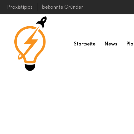
Skip
Praxistipps
bekannte Gründer
to
content
Startseite
News
Pla