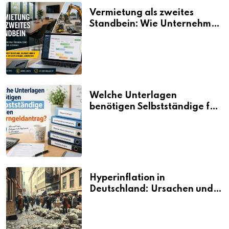
Vermietung als zweites
Standbein: Wie Unternehmen
aus vorhandenen Ressourcen
neue Umsätze machen
Welche Unterlagen
benötigen Selbstständige für
den Elterngeldantrag?
Hyperinflation in
Deutschland: Ursachen und
Folgen