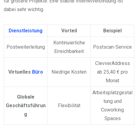
für größere Projekte. Eine stabile Internetverbindung ist
dabei sehr wichtig.
Dienstleistung
Vorteil
Beispiel
Kontinuierliche
Postweiterleitung
Postscan-Service
Erreichbarkeit
ClevverAddress
Virtuelles
Büro
Niedrige Kosten
ab 25,40 € pro
Monat
Arbeitsplatzgestal
Globale
tung und
Geschäftsführun
Flexibilität
Coworking
g
Spaces