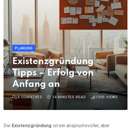
PLANUNG
Existenzgründung
Tipps – Erfolg von
Anfang an
0
COMMENTS
14 MINUTES READ
1505
VIEWS
Die
Existenzgründung
ist ein anspruchsvoller, aber