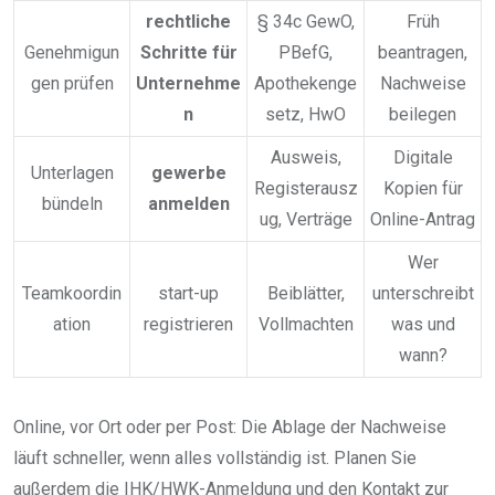
rechtliche
§ 34c GewO,
Früh
Genehmigun
Schritte für
PBefG,
beantragen,
gen prüfen
Unternehme
Apothekenge
Nachweise
n
setz, HwO
beilegen
Ausweis,
Digitale
Unterlagen
gewerbe
Registerausz
Kopien für
bündeln
anmelden
ug, Verträge
Online-Antrag
Wer
Teamkoordin
start-up
Beiblätter,
unterschreibt
ation
registrieren
Vollmachten
was und
wann?
Online, vor Ort oder per Post: Die Ablage der Nachweise
läuft schneller, wenn alles vollständig ist. Planen Sie
außerdem die IHK/HWK-Anmeldung und den Kontakt zur