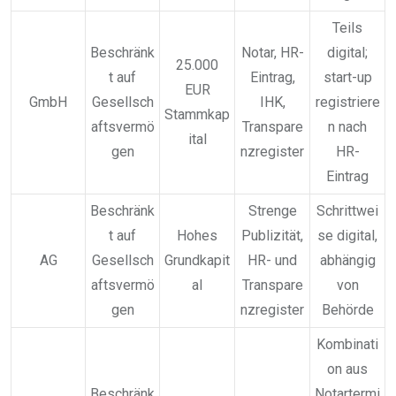
Teils
Beschränk
Notar, HR-
digital;
25.000
t auf
Eintrag,
start-up
EUR
GmbH
Gesellsch
IHK,
registriere
Stammkap
aftsvermö
Transpare
n nach
ital
gen
nzregister
HR-
Eintrag
Beschränk
Strenge
Schrittwei
t auf
Hohes
Publizität,
se digital,
AG
Gesellsch
Grundkapit
HR- und
abhängig
aftsvermö
al
Transpare
von
gen
nzregister
Behörde
Kombinati
on aus
Beschränk
Notartermi