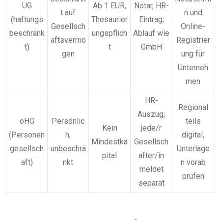
UG
Ab 1 EUR,
Notar, HR-
t auf
n und
(haftungs
Thesaurier
Eintrag;
Gesellsch
Online-
beschränk
ungspflich
Ablauf wie
aftsvermö
Registrier
t)
t
GmbH
gen
ung für
Unterneh
men
HR-
Regional
Auszug;
oHG
Persönlic
teils
Kein
jede/r
(Personen
h,
digital,
Mindestka
Gesellsch
gesellsch
unbeschrä
Unterlage
pital
after/in
aft)
nkt
n vorab
meldet
prüfen
separat