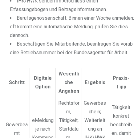
IHK/HWK senden im Anschluss einen
Erfassungsbogen und Beitragsinformationen.
Berufsgenossenschaft: Binnen einer Woche anmelden;
oft kommt eine automatische Meldung, prüfen Sie dies
dennoch.
Beschäftigen Sie Mitarbeitende, beantragen Sie vorab
eine Betriebsnummer bei der Bundesagentur für Arbeit.
Wesentli
Digitale
Praxis-
Schritt
che
Ergebnis
Option
Tipp
Angaben
Rechtsfor
Gewerbes
Tätigkeit
m,
chein;
konkret
eMeldung
Tätigkeit,
Weiterleit
Gewerbea
beschreib
je nach
Startdatu
ung an
mt
en, damit
Kommune
m,
IHK/HWK