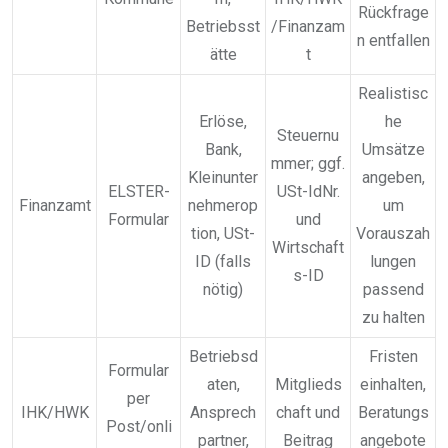
Rückfrage
Betriebsst
/Finanzam
n entfallen
ätte
t
Realistisc
Erlöse,
he
Steuernu
Bank,
Umsätze
mmer; ggf.
Kleinunter
angeben,
ELSTER-
USt-IdNr.
Finanzamt
nehmerop
um
Formular
und
tion, USt-
Vorauszah
Wirtschaft
ID (falls
lungen
s-ID
nötig)
passend
zu halten
Betriebsd
Fristen
Formular
aten,
Mitglieds
einhalten,
per
IHK/HWK
Ansprech
chaft und
Beratungs
Post/onli
partner,
Beitrag
angebote