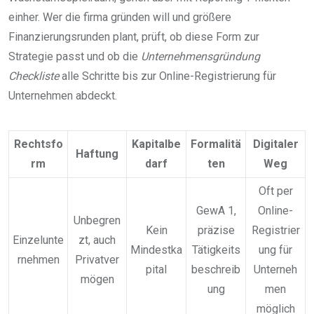
einher. Wer die firma gründen will und größere
Finanzierungsrunden plant, prüft, ob diese Form zur
Strategie passt und ob die
Unternehmensgründung
Checkliste
alle Schritte bis zur Online-Registrierung für
Unternehmen abdeckt.
Rechtsfo
Kapitalbe
Formalitä
Digitaler
Haftung
rm
darf
ten
Weg
Oft per
GewA 1,
Online-
Unbegren
Kein
präzise
Registrier
Einzelunte
zt, auch
Mindestka
Tätigkeits
ung für
rnehmen
Privatver
pital
beschreib
Unterneh
mögen
ung
men
möglich