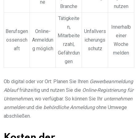
ne
Branche
nutzen
Tätigkeite
n,
Innerhalb
Berufsgen
Online-
Unfallvers
Mitarbeite
einer
ossensch
Anmeldun
icherungs
rzahl,
Woche
aft
g möglich
schutz
Gefährdun
melden
gen
Ob digital oder vor Ort: Planen Sie Ihren
Gewerbeanmeldung
Ablauf
frühzeitig und nutzen Sie die
Online-Registrierung für
Unternehmen
, wo verfügbar. So können Sie Ihr
unternehmen
anmelden
und die
behördliche Anmeldung
ohne Umwege
abschließen.
Kosten der