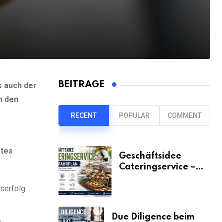
BEITRÄGE
s auch der
n den
RECENT
POPULAR
COMMENT
etes
Geschäftsidee
Cateringservice –
der Fahrplan
serfolg
Due Diligence beim