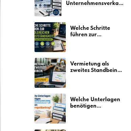
Unternehmensverkauf
erklärt
Welche Schritte
führen zur
erfolgreichen
Selbstständigkeit?
Vermietung als
zweites Standbein:
Wie Unternehmen
aus vorhandenen
Ressourcen neue
Umsätze machen
Welche Unterlagen
benötigen
Selbstständige für
den
Elterngeldantrag?