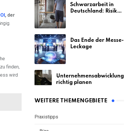
Schwarzarbeit in
Deutschland: Risiken
OI
, der
& Strafen
ngig.
Das Ende der Messe-
Leckage
che
zu finden,
zess wird
Unternehmensabwicklung
richtig planen
WEITERE THEMENGEBIETE
Praxistipps