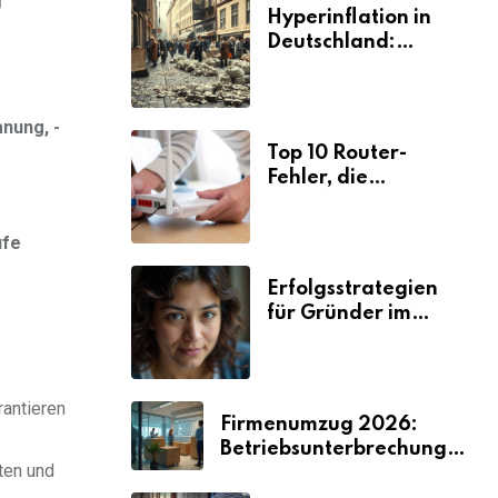
Hyperinflation in
Deutschland:
Ursachen und
Folgen
nung, -
Top 10 Router-
Fehler, die
Selbstständige viel
Zeit und Nerven
ufe
kosten
Erfolgsstrategien
für Gründer im
Umzugsgewerbe
2026
rantieren
Firmenumzug 2026:
Betriebsunterbrechungen
ten und
vermeiden