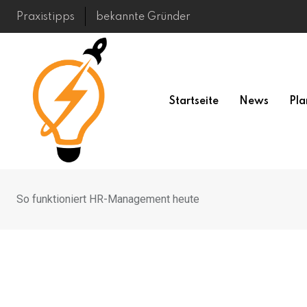
Skip
Praxistipps
bekannte Gründer
to
content
Startseite
News
Pla
So funktioniert HR-Management heute