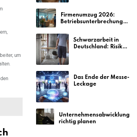
em
Firmenumzug 2026:
Betriebsunterbrechungen
vermeiden
ern,
Schwarzarbeit in
Deutschland: Risiken
& Strafen
beiter, um
lten.
Das Ende der Messe-
 den
Leckage
Unternehmensabwicklung
richtig planen
ch