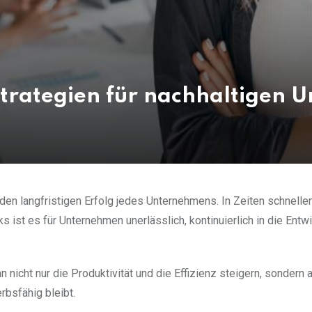
Strategien für nachhaltigen 
den langfristigen Erfolg jedes Unternehmens. In Zeiten schnelle
st es für Unternehmen unerlässlich, kontinuierlich in die Entw
 nicht nur die Produktivität und die Effizienz steigern, sondern
rbsfähig bleibt.