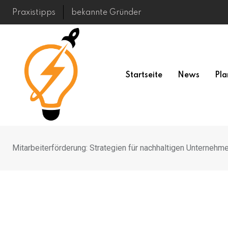
Skip
Praxistipps
bekannte Gründer
to
content
Startseite
News
Pla
Mitarbeiterförderung: Strategien für nachhaltigen Unternehm