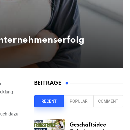
Unternehmenserfolg
BEITRÄGE
n
icklung
RECENT
POPULAR
COMMENT
 auch dazu
Geschäftsidee