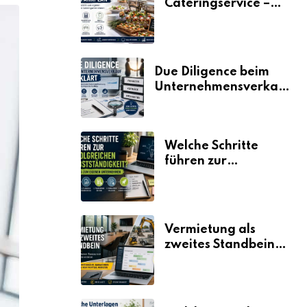
Cateringservice –
der Fahrplan
Due Diligence beim
Unternehmensverkauf
erklärt
Welche Schritte
führen zur
erfolgreichen
Selbstständigkeit?
Vermietung als
zweites Standbein:
Wie Unternehmen
aus vorhandenen
Ressourcen neue
Umsätze machen