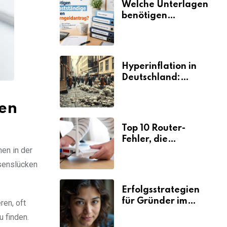
Welche Unterlagen
benötigen
Selbstständige für
den
Elterngeldantrag?
Hyperinflation in
Deutschland:
Ursachen und
Folgen
den
Top 10 Router-
Fehler, die
en in der
Selbstständige viel
Zeit und Nerven
ssenslücken
kosten
Erfolgsstrategien
für Gründer im
ren, oft
Umzugsgewerbe
 finden.
2026