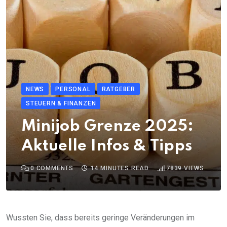
NEWS
PERSONAL
RATGEBER
STEUERN & FINANZEN
Minijob Grenze 2025:
Aktuelle Infos & Tipps
0
COMMENTS
14 MINUTES READ
7839
VIEWS
Wussten Sie, dass bereits geringe Veränderungen im