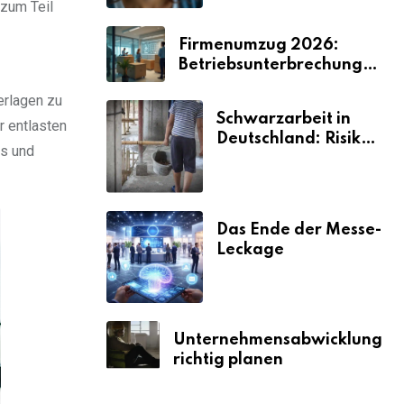
zum Teil
Firmenumzug 2026:
Betriebsunterbrechungen
vermeiden
erlagen zu
Schwarzarbeit in
r entlasten
Deutschland: Risiken
is und
& Strafen
Das Ende der Messe-
Leckage
Unternehmensabwicklung
richtig planen