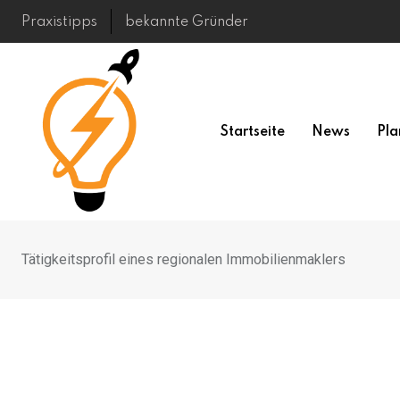
Skip
Praxistipps
bekannte Gründer
to
content
Startseite
News
Pla
Tätigkeitsprofil eines regionalen Immobilienmaklers