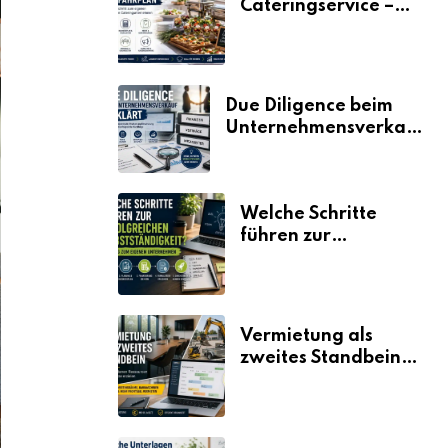
Cateringservice –
der Fahrplan
Due Diligence beim
Unternehmensverkauf
erklärt
Welche Schritte
führen zur
erfolgreichen
Selbstständigkeit?
Vermietung als
zweites Standbein:
Wie Unternehmen
aus vorhandenen
Ressourcen neue
Umsätze machen