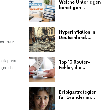
Welche Unterlagen
benötigen
Selbstständige für
den
Elterngeldantrag?
Hyperinflation in
Deutschland:
Der Preis
Ursachen und
Folgen
kaufspreis
Top 10 Router-
angreiche
Fehler, die
Selbstständige viel
Zeit und Nerven
kosten
Erfolgsstrategien
für Gründer im
Umzugsgewerbe
2026