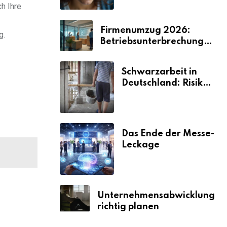
2026
h Ihre
Firmenumzug 2026:
g.
Betriebsunterbrechungen
vermeiden
Schwarzarbeit in
Deutschland: Risiken
& Strafen
Das Ende der Messe-
Leckage
Unternehmensabwicklung
richtig planen