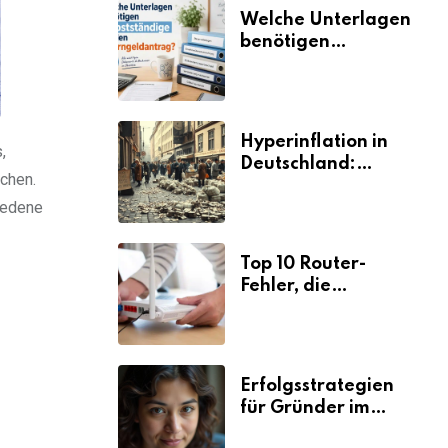
Umsätze machen
Welche Unterlagen
benötigen
Selbstständige für
den
Elterngeldantrag?
Hyperinflation in
,
Deutschland:
chen.
Ursachen und
iedene
Folgen
Top 10 Router-
Fehler, die
Selbstständige viel
Zeit und Nerven
kosten
Erfolgsstrategien
für Gründer im
Umzugsgewerbe