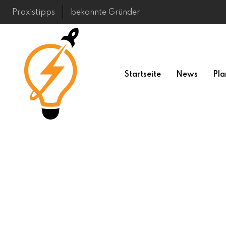
Skip
Praxistipps
bekannte Gründer
to
content
Startseite
News
Pla