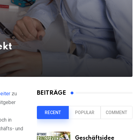
ekt
BEITRÄGE
eiter
zu
itgeber
RECENT
POPULAR
COMMENT
och in
häfts- und
Geschäftsidee