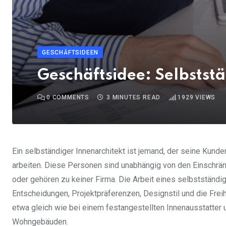
GESCHÄFTSIDEEN
Geschäftsidee: Selbstst
0
COMMENTS
3 MINUTES READ
1929
VIEWS
Ein selbständiger Innenarchitekt ist jemand, der seine Kunden 
arbeiten. Diese Personen sind unabhängig von den Einschrän
oder gehören zu keiner Firma. Die Arbeit eines selbstständige
Entscheidungen, Projektpräferenzen, Designstil und die Frei
etwa gleich wie bei einem festangestellten Innenausstatter
Wohngebäuden.