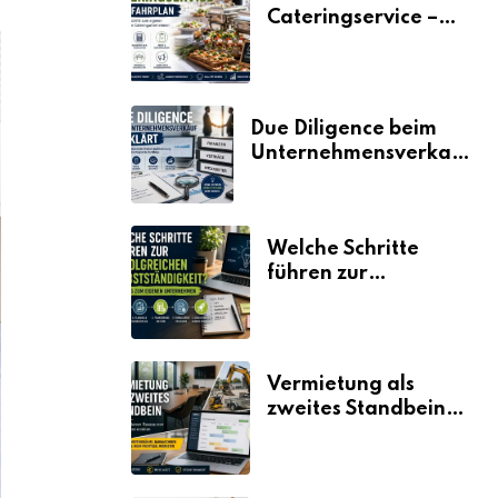
Cateringservice –
der Fahrplan
Due Diligence beim
Unternehmensverkauf
erklärt
Welche Schritte
führen zur
erfolgreichen
Selbstständigkeit?
Vermietung als
zweites Standbein:
Wie Unternehmen
aus vorhandenen
Ressourcen neue