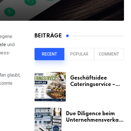
BEITRÄGE
iegene
ele
und
ness-
RECENT
POPULAR
COMMENT
an glaubt,
Geschäftsidee
könnte
Cateringservice –
der Fahrplan
Due Diligence beim
Unternehmensverkauf
erklärt