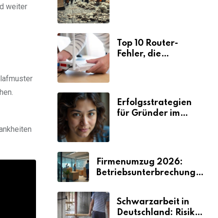
Ursachen und
rd weiter
Folgen
Top 10 Router-
Fehler, die
Selbstständige viel
Zeit und Nerven
hlafmuster
kosten
hen.
Erfolgsstrategien
für Gründer im
Umzugsgewerbe
rankheiten
2026
Firmenumzug 2026:
Betriebsunterbrechungen
vermeiden
Schwarzarbeit in
Deutschland: Risiken