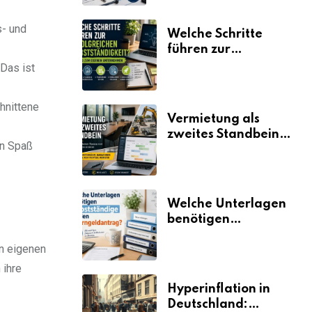
s- und
Welche Schritte
führen zur
erfolgreichen
 Das ist
Selbstständigkeit?
hnittene
Vermietung als
zweites Standbein:
en Spaß
Wie Unternehmen
aus vorhandenen
Ressourcen neue
Umsätze machen
Welche Unterlagen
benötigen
Selbstständige für
en eigenen
den
Elterngeldantrag?
 ihre
Hyperinflation in
Deutschland: