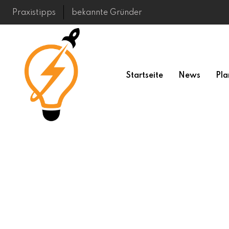
Skip
Praxistipps
bekannte Gründer
to
content
Startseite
News
Pla