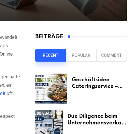
BEITRÄGE
ewandelt –
eses
Online-
RECENT
POPULAR
COMMENT
gen hatte.
Geschäftsidee
n, ein
Cateringservice –
der Fahrplan
elt
oft
espekt –
Due Diligence beim
Unternehmensverkauf
erklärt