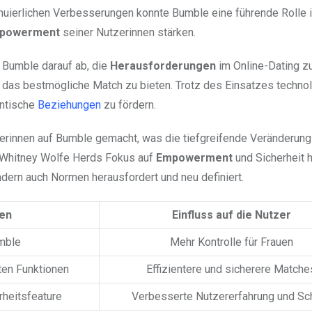
inuierlichen Verbesserungen konnte Bumble eine führende Rolle i
powerment
seiner Nutzerinnen stärken.
lt Bumble darauf ab, die
Herausforderungen
im Online-Dating z
das bestmögliche Match zu bieten. Trotz des Einsatzes techno
entische
Beziehungen
zu fördern.
tzerinnen auf Bumble gemacht, was die tiefgreifende Veränderung
t. Whitney Wolfe Herds Fokus auf
Empowerment
und Sicherheit h
ndern auch Normen herausfordert und neu definiert.
en
Einfluss auf die Nutzer
mble
Mehr Kontrolle für Frauen
ten Funktionen
Effizientere und sicherere Matche
rheitsfeature
Verbesserte Nutzererfahrung und Sc