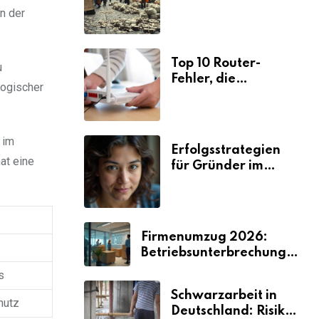
Ursachen und
n der
Folgen
Top 10 Router-
u
Fehler, die
logischer
Selbstständige viel
Zeit und Nerven
kosten
 im
Erfolgsstrategien
at eine
für Gründer im
Umzugsgewerbe
2026
Firmenumzug 2026:
Betriebsunterbrechungen
vermeiden
s
Schwarzarbeit in
hutz
Deutschland: Risiken