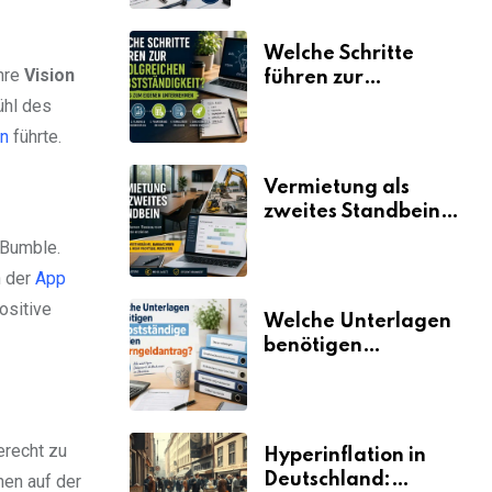
Welche Schritte
hre
Vision
führen zur
erfolgreichen
ühl des
Selbstständigkeit?
on
führte.
Vermietung als
zweites Standbein:
Wie Unternehmen
d Bumble.
aus vorhandenen
n der
App
Ressourcen neue
Umsätze machen
ositive
Welche Unterlagen
benötigen
Selbstständige für
den
Elterngeldantrag?
erecht zu
Hyperinflation in
Deutschland:
nen auf der