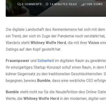
0
COMMENTS
14 MINUTES READ
1989
VIEWS
Die digitale Landschaft des Kennenlernens hat sich mit de
ein Trend, der sich im Zuge der Pandemie noch verstärkt hat,
Wandels steht
Whitney Wolfe Herd
, die mit ihrer
Vision
ein
Datings auf den Kopf gestellt hat.
Frauenpower
und
Sicherheit
im digitalen Raum zu gewährlei
Ihr einzigartiges Startup-Konzept schuf einen Raum, in dem F
kühner Gegensatz zu den traditionellen Geschlechterrollen. 
begegnen, bewies
Bumble
, dass eine weibliche CEO erfolg
Bumble
steht nicht nur für die Neudefinition des Online-Dat
Werte, die
Whitney Wolfe Herd
in der modernen, digital ve