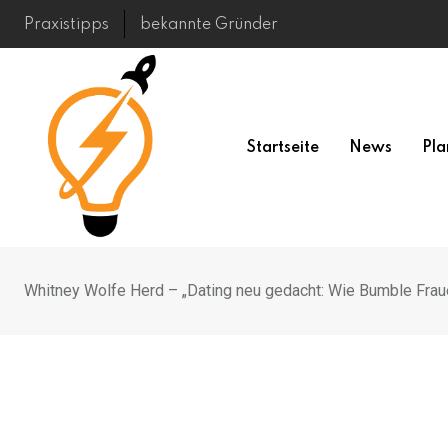
Skip
Praxistipps
bekannte Gründer
to
content
Startseite
News
Pla
Whitney Wolfe Herd – „Dating neu gedacht: Wie Bumble Fraue