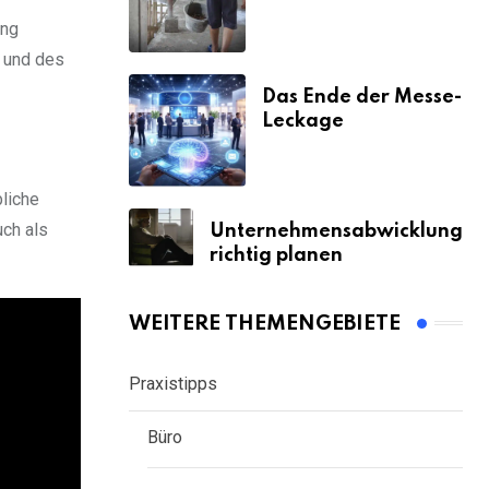
& Strafen
ing
 und des
Das Ende der Messe-
Leckage
bliche
uch als
Unternehmensabwicklung
richtig planen
WEITERE THEMENGEBIETE
Praxistipps
Büro