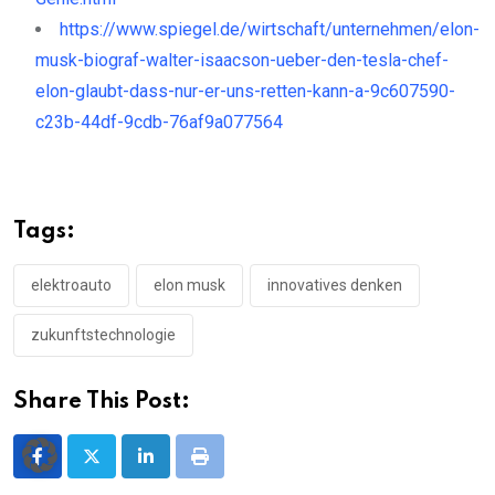
https://www.spiegel.de/wirtschaft/unternehmen/elon-
musk-biograf-walter-isaacson-ueber-den-tesla-chef-
elon-glaubt-dass-nur-er-uns-retten-kann-a-9c607590-
c23b-44df-9cdb-76af9a077564
Tags:
elektroauto
elon musk
innovatives denken
zukunftstechnologie
Share This Post:
LinkedIn
Print