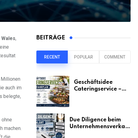
BEITRÄGE
 Wales
,
 eine
esultat
RECENT
POPULAR
COMMENT
 Millionen
Geschäftsidee
ie auch im
Cateringservice –
der Fahrplan
s belegte,
e ohne
Due Diligence beim
Unternehmensverkauf
ch machen.
erklärt
ft die