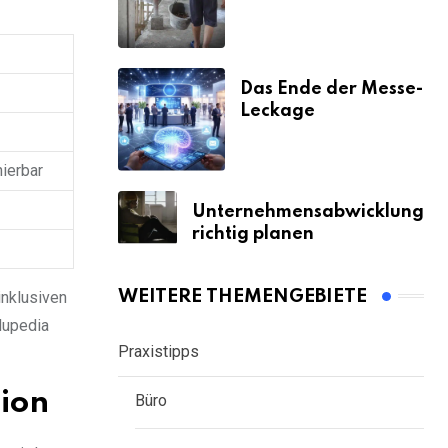
& Strafen
Das Ende der Messe-
Leckage
nierbar
Unternehmensabwicklung
richtig planen
WEITERE THEMENGEBIETE
inklusiven
Nupedia
Praxistipps
ion
Büro