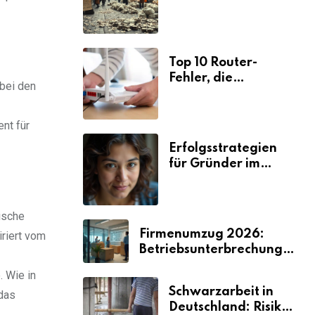
Ursachen und
Folgen
Top 10 Router-
Fehler, die
 bei den
Selbstständige viel
Zeit und Nerven
kosten
nt für
Erfolgsstrategien
für Gründer im
Umzugsgewerbe
2026
ische
Firmenumzug 2026:
iriert vom
Betriebsunterbrechungen
vermeiden
. Wie in
Schwarzarbeit in
 das
Deutschland: Risiken