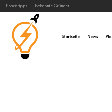
Skip
Praxistipps
bekannte Gründer
to
content
Startseite
News
Pla