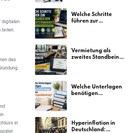
Welche Schritte
führen zur
 digitalen
erfolgreichen
teilen.
Selbstständigkeit?
Vermietung als
zweites Standbein:
onen das
Wie Unternehmen
 Gründung
aus vorhandenen
Ressourcen neue
Umsätze machen
Welche Unterlagen
benötigen
Selbstständige für
und
den
Elterngeldantrag?
in
chluss in
Hyperinflation in
Deutschland:
 später