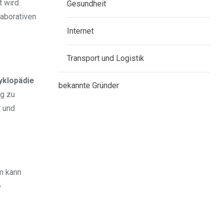
 wird.
Gesundheit
laborativen
Internet
Transport und Logistik
yklopädie
bekannte Gründer
ng zu
t und
rm kann
e