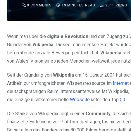
0
COMMENTS
19 MINUTES READ
2011
VIEWS
Wenn man über die
digitale Revolution
und den Zugang zu W
Gründer von
Wikipedia
. Dieses monumentale Projekt wurde
tiefgreifende soziale Bewegung entfacht hat.
Wikipedia
steh
von Wales‘ Vision eines jeden Menschen weltweit, jede nützl
Seit der Gründung von
Wikipedia
am 15. Januar 2001 hat sich
Artikeln zur umfangreichsten Wissensressource im
Internet
e
deutschsprachigen Raum. Interessanterweise ist Wikipedia, 
die einzige nichtkommerzielle
Webseite
unter den Top
50
.
Die Stärke von Wikipedia liegt in einer
Community
, die sich
finanzielle Entlohnung zur Plattform beitragen, bis hin zu b
So hat allein das Bundesarchiv 80.000 Bilder bereitgestellt. 