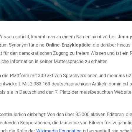
issen spricht, kommt man an einem Namen nicht vorbei:
Jimmy
 zum Synonym für eine
Online-Enzyklopädie
, die darüber hinaus
t für den demokratischen Zugang zu freiem Wissen und ist ein R
iche Information in seiner Muttersprache zu erhalten.
 die Plattform mit 339 aktiven Sprachversionen und mehr als 62
ntwickelt. Mit 2.983.163 deutschsprachigen Artikeln dominiert s
als sie in Deutschland den 7. Platz der meistbesuchten Website
 kontinuierlich einbringt: Von den über 85.000 aktiven Editoren, di
edeutenden Kooperationen, die tausende von Bildern frei zugängli
Auch die Rolle der
Wikimedia Foundation
ist essentiell, sie schaf