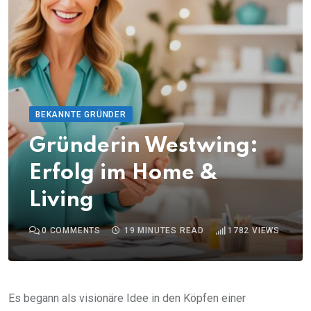
BEKANNTE GRÜNDER
Gründerin Westwing:
Erfolg im Home &
Living
0
COMMENTS
19 MINUTES READ
1782
VIEWS
Es begann als visionäre Idee in den Köpfen einer