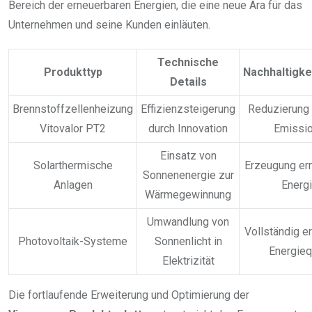
Bereich der erneuerbaren Energien, die eine neue Ära für das
Unternehmen und seine Kunden einläuten.
Technische
Produkttyp
Nachhaltigke
Details
Brennstoffzellenheizung
Effizienzsteigerung
Reduzierung
Vitovalor PT2
durch Innovation
Emissi
Einsatz von
Solarthermische
Erzeugung er
Sonnenenergie zur
Anlagen
Energ
Wärmegewinnung
Umwandlung von
Vollständig e
Photovoltaik-Systeme
Sonnenlicht in
Energieq
Elektrizität
Die fortlaufende Erweiterung und Optimierung der