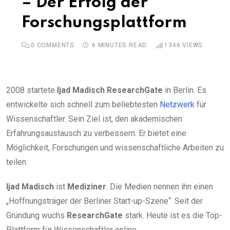
– Der Erfolg der
Forschungsplattform
0
COMMENTS
6 MINUTES READ
1346
VIEWS
2008 startete
Ijad Madisch
ResearchGate
in Berlin. Es
entwickelte sich schnell zum beliebtesten
Netzwerk
für
Wissenschaftler. Sein Ziel ist, den akademischen
Erfahrungsaustausch zu verbessern. Er bietet eine
Möglichkeit, Forschungen und wissenschaftliche Arbeiten zu
teilen.
Ijad Madisch
ist
Mediziner
. Die Medien nennen ihn einen
„Hoffnungsträger der Berliner Start-up-Szene“. Seit der
Gründung wuchs
ResearchGate
stark. Heute ist es die Top-
Plattform für Wissenschaftler online.