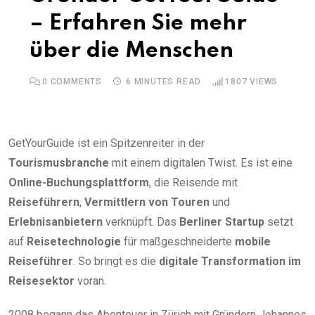
– Erfahren Sie mehr
über die Menschen
0
COMMENTS
6 MINUTES READ
1807
VIEWS
GetYourGuide ist ein Spitzenreiter in der
Tourismusbranche
mit einem digitalen Twist. Es ist eine
Online-Buchungsplattform
, die Reisende mit
Reiseführern
,
Vermittlern von Touren
und
Erlebnisanbietern
verknüpft. Das
Berliner Startup
setzt
auf
Reisetechnologie
für maßgeschneiderte
mobile
Reiseführer
. So bringt es die
digitale Transformation im
Reisesektor
voran.
2008 begann das Abenteuer in Zürich mit Gründern Johannes