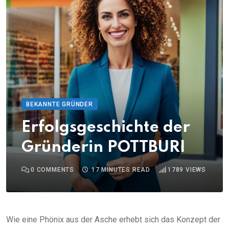
BEKANNTE GRÜNDER
Erfolgsgeschichte der
Gründerin POTTBURI
0
COMMENTS
17 MINUTES READ
1789
VIEWS
Wie eine Phönix aus der Asche erhebt sich das Konzept der