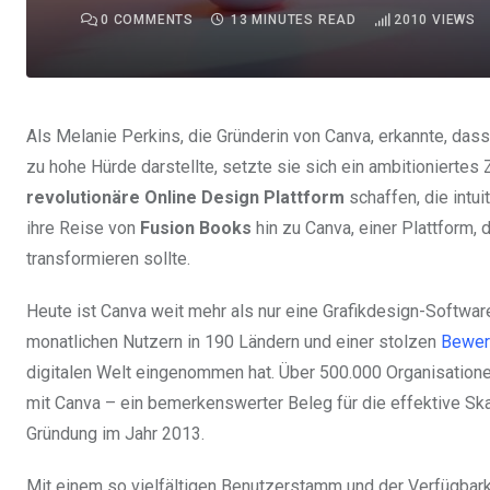
0
COMMENTS
13 MINUTES READ
2010
VIEWS
Als Melanie Perkins, die Gründerin von Canva, erkannte, da
zu hohe Hürde darstellte, setzte sie sich ein ambitioniertes Z
revolutionäre Online Design Plattform
schaffen, die intui
ihre Reise von
Fusion Books
hin zu Canva, einer Plattform, 
transformieren sollte.
Heute ist Canva weit mehr als nur eine Grafikdesign-Software;
monatlichen Nutzern in 190 Ländern und einer stolzen
Bewer
digitalen Welt eingenommen hat. Über 500.000 Organisatione
mit Canva – ein bemerkenswerter Beleg für die effektive Sk
Gründung im Jahr 2013.
Mit einem so vielfältigen Benutzerstamm und der Verfügbarke