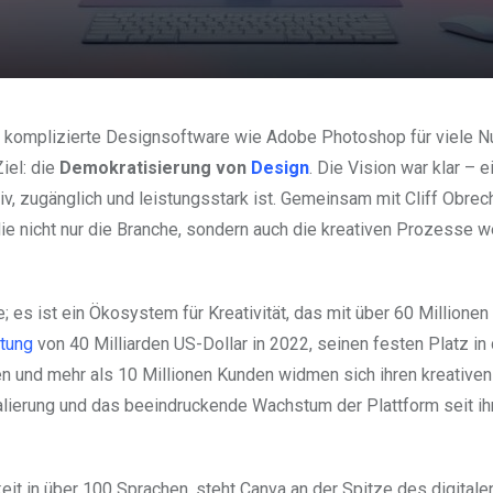
ss komplizierte Designsoftware wie Adobe Photoshop für viele N
iel: die
Demokratisierung von
Design
. Die Vision war klar – e
tiv, zugänglich und leistungsstark ist. Gemeinsam mit Cliff Obrech
die nicht nur die Branche, sondern auch die kreativen Prozesse w
 es ist ein Ökosystem für Kreativität, das mit über 60 Millionen
tung
von 40 Milliarden US-Dollar in 2022, seinen festen Platz in
n und mehr als 10 Millionen Kunden widmen sich ihren kreativen
alierung und das beeindruckende Wachstum der Plattform seit ih
it in über 100 Sprachen, steht Canva an der Spitze des digitale