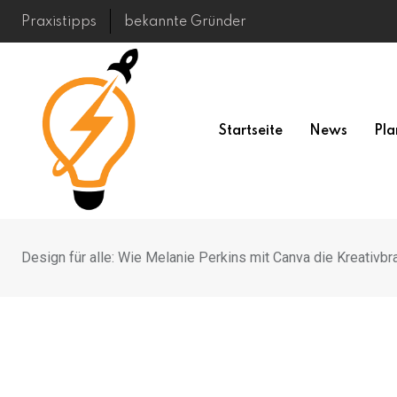
Skip
Praxistipps
bekannte Gründer
to
content
Startseite
News
Pla
Design für alle: Wie Melanie Perkins mit Canva die Kreativbr