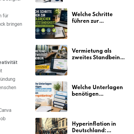
Welche Schritte
 für
führen zur
uck bringen
erfolgreichen
Selbstständigkeit?
Vermietung als
zweites Standbein:
ativität
Wie Unternehmen
t
aus vorhandenen
Ressourcen neue
Gründung
Umsätze machen
Menschen
Welche Unterlagen
benötigen
Selbstständige für
den
 Canva
Elterngeldantrag?
 ob
Hyperinflation in
Deutschland: