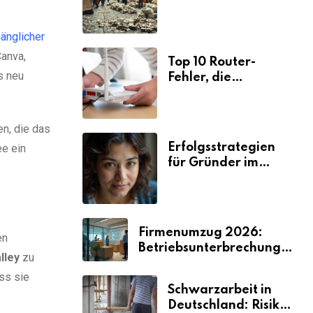
Ursachen und
Folgen
änglicher
Canva,
Top 10 Router-
s neu
Fehler, die
Selbstständige viel
Zeit und Nerven
kosten
n, die das
Erfolgsstrategien
ee ein
für Gründer im
Umzugsgewerbe
2026
Firmenumzug 2026:
en
Betriebsunterbrechungen
lley
zu
vermeiden
ss sie
Schwarzarbeit in
Deutschland: Risiken