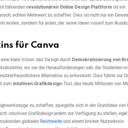
eit führenden
revolutionären Online Design Plattform
ist ein
nsch, echten Mehrwert zu schaffen. Dies ist nicht nur ein Gewinn
eln wollen, sondern für jeden, der seine Ideen visuell zum Ausdr
kins für Canva
 eine klare Vision: das Design durch
Demokratisierung von Kre
tätsdozentin, wo sie die Herausforderungen sah, die Studenten mi
nutzerfreundlichere Alternative zu entwickeln. Dies führte zur 
ich zum
intuitiven Grafikdesign
-Tool, das heute Millionen von 
signwerkzeuge zu schaffen, spiegelte sich in der Grundidee von
urch
intuitives Grafikdesign
jedem zur Verfügung zu stellen, egal
ndruckenden globalen
Reichweite
und einem breiten Nutzerkreis