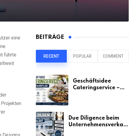
BEITRÄGE
utzer eine
ine
t führte
RECENT
POPULAR
COMMENT
eltweit
Geschäftsidee
Cateringservice –
der Fahrplan
 der
 Projekten
rer
Due Diligence beim
Unternehmensverkauf
erklärt
n Designs.