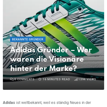
BEKANNTE GRÜNDER
Adidas Gründer – Wer
waren die Visionäre
hinter der Marke?
0
COMMENTS
16 MINUTES READ
1394
VIEWS
Adidas
ist weltbekannt, weil es ständig Neues in der